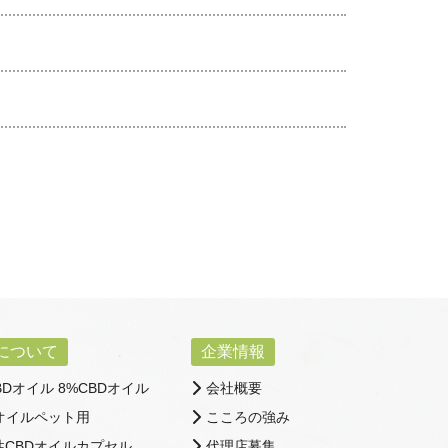
Mについて
企業情報
BDオイル 8%CBDオイル
会社概要
Dオイルペット用
こころの強み
性CBDオイルカプセル
代理店募集