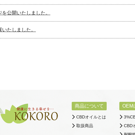
ジを公開いたしました。
展いたしました。
商品について
OE
CBDオイルとは
3%C
取扱商品
CB
耐酸