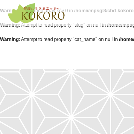
Warning
: Undefined array key 0 in
/home/mpsgl3/cbd-kokoro.
Warning
: Attempt to read property "slug" on null in
/home/mpsg
Warning
: Attempt to read property "cat_name" on null in
/home/