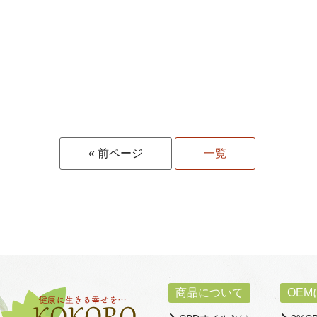
« 前ページ
一覧
商品について
OE