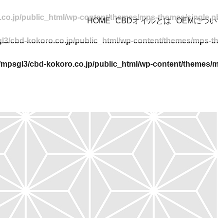
co.jp/public_html/wp-content/themes/mps-themes/single.p
HOME
CBDオイルとは
OEMについ
l3/cbd-kokoro.co.jp/public_html/wp-content/themes/mps-t
mpsgl3/cbd-kokoro.co.jp/public_html/wp-content/themes/