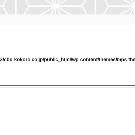
3/cbd-kokoro.co.jp/public_html/wp-content/themes/mps-th